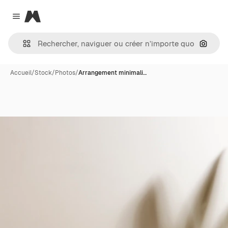
Magnific
Close menu
Recher
Accueil
/
Stock
/
Photos
/
Arrangement minimali…