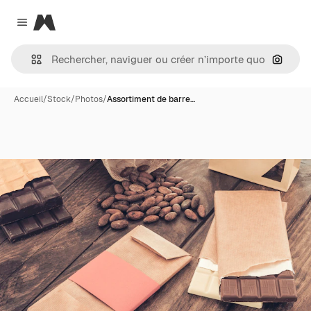
Magnific
Close menu
Recher
Accueil
/
Stock
/
Photos
/
Assortiment de barre…