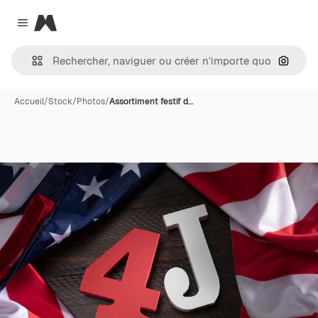
Magnific
Close menu
Recher
Accueil
/
Stock
/
Photos
/
Assortiment festif d…