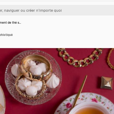
ment de thé s…
phistiqué