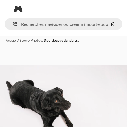
Magnific
Close menu
Recher
Accueil
/
Stock
/
Photos
/
D'au-dessus du labra…