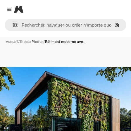
Magnific
Close menu
Recher
Accueil
/
Stock
/
Photos
/
Bâtiment moderne ave…