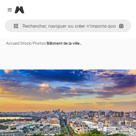
Magnific
Close menu
Recher
Accueil
/
Stock
/
Photos
/
Bâtiment de la ville…