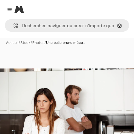
Magnific
Close menu
Recher
Accueil
/
Stock
/
Photos
/
Une belle brune méco…