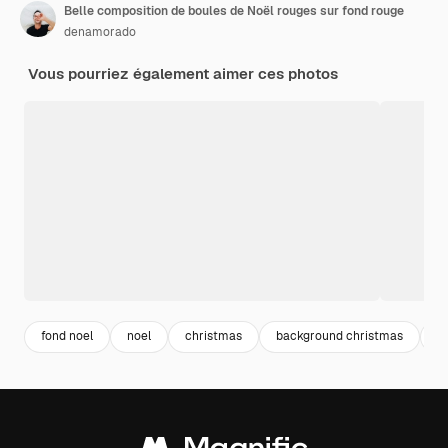
Belle composition de boules de Noël rouges sur fond rouge
denamorado
Vous pourriez également aimer ces photos
fond noel
noel
christmas
background christmas
a