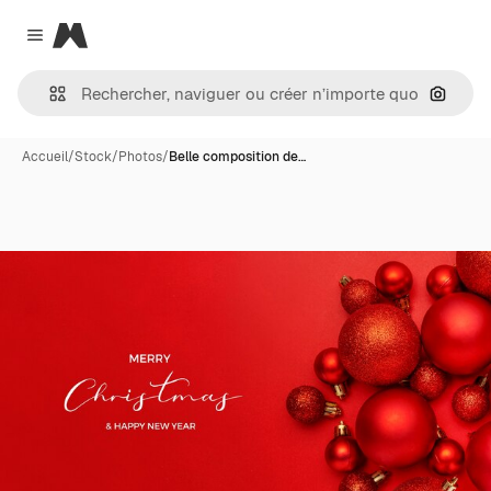
Magnific
Close menu
Recher
Accueil
/
Stock
/
Photos
/
Belle composition de…