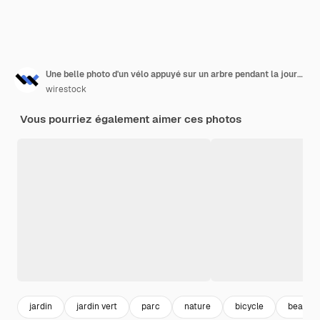
Une belle photo d'un vélo appuyé sur un arbre pendant la journée
wirestock
Vous pourriez également aimer ces photos
jardin
jardin vert
parc
nature
bicycle
beau ja