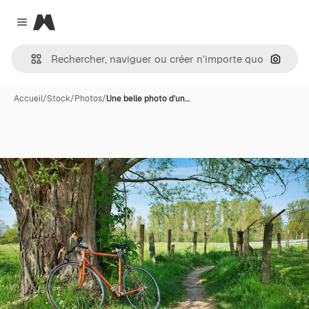
Magnific
Close menu
Recher
Accueil
/
Stock
/
Photos
/
Une belle photo d'un…