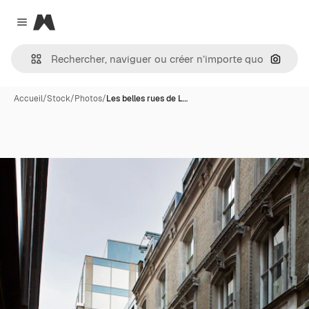
Magnific
Close menu
Recher
Accueil
/
Stock
/
Photos
/
Les belles rues de L…