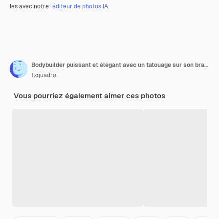
les avec notre
éditeur de photos IA
.
Bodybuilder puissant et élégant avec un tatouage sur son bras, faisant les exercices sur un biceps avec des haltères, regardez la caméra avec un regard confiant. Concept d'art du feu.
fxquadro
Vous pourriez également aimer ces photos