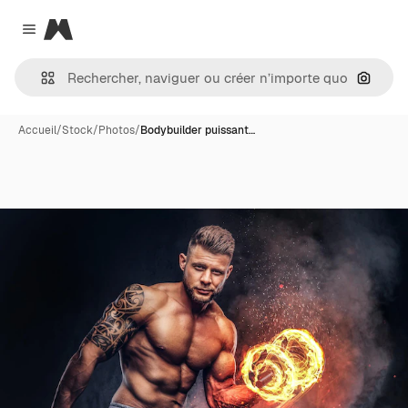
Magnific
Close menu
Recher
Accueil
/
Stock
/
Photos
/
Bodybuilder puissant…