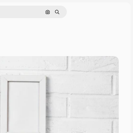
Rechercher par image
Rechercher