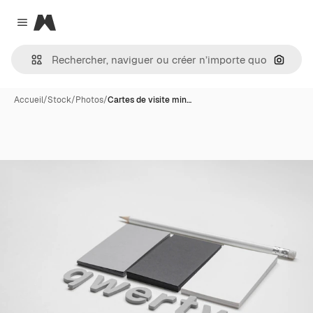
Magnific
Close menu
Recher
Accueil
/
Stock
/
Photos
/
Cartes de visite min…