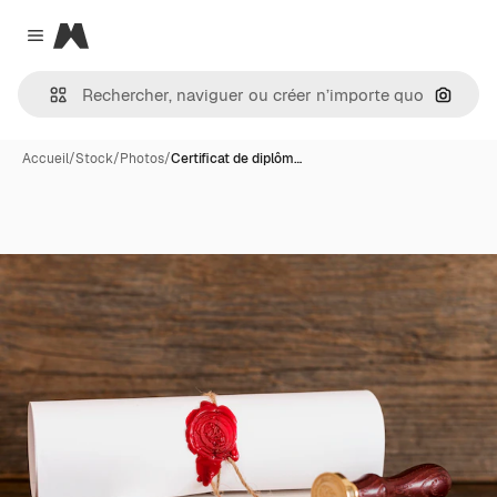
Magnific
Close menu
Recher
Accueil
/
Stock
/
Photos
/
Certificat de diplôm…