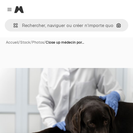
Magnific
Close menu
Recher
Accueil
/
Stock
/
Photos
/
Close up médecin por…