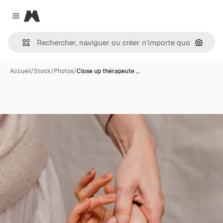
Magnific
Close menu
Recher
Accueil
/
Stock
/
Photos
/
Close up thérapeute …