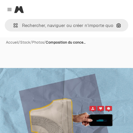
Magnific
Close menu
Recher
Accueil
/
Stock
/
Photos
/
Composition du conce…