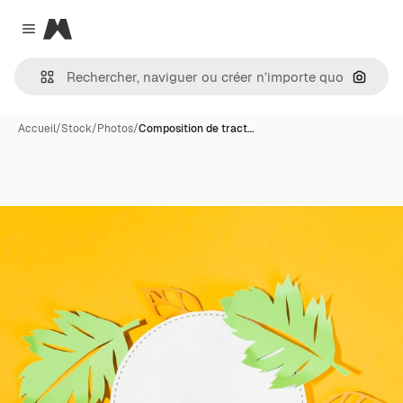
Magnific
Close menu
Recher
Accueil
/
Stock
/
Photos
/
Composition de tract…