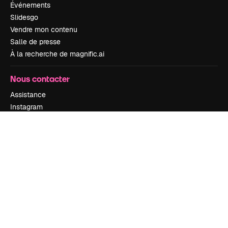
Événements
Slidesgo
Vendre mon contenu
Salle de presse
À la recherche de magnific.ai
Nous contacter
Assistance
Instagram
YouTube
LinkedIn
TikTok
Discord
X
Reddit
Copyright © 2010-
2026
Freepik Company S.L.U.
Tous droits réservés
.