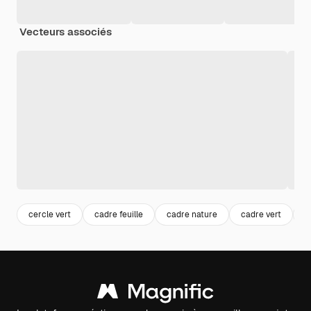
Vecteurs associés
cercle vert
cadre feuille
cadre nature
cadre vert
c