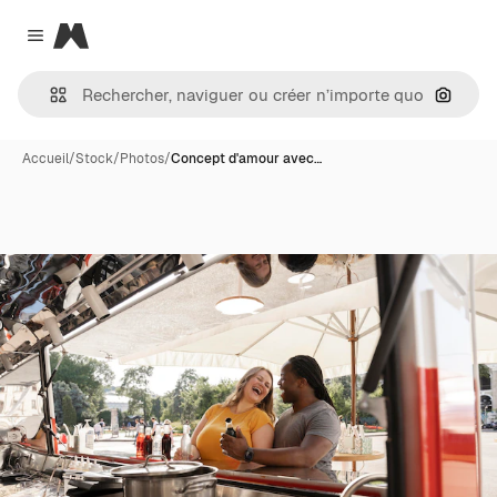
Magnific
Close menu
Recher
Accueil
/
Stock
/
Photos
/
Concept d'amour avec…