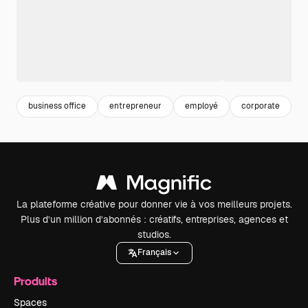
business office
entrepreneur
employé
corporate
e
La plateforme créative pour donner vie à vos meilleurs projets.
Plus d’un million d’abonnés : créatifs, entreprises, agences et
studios.
Français
Produits
Spaces