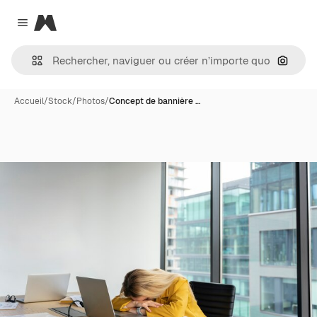
Magnific
Close menu
Recher
Accueil
/
Stock
/
Photos
/
Concept de bannière …