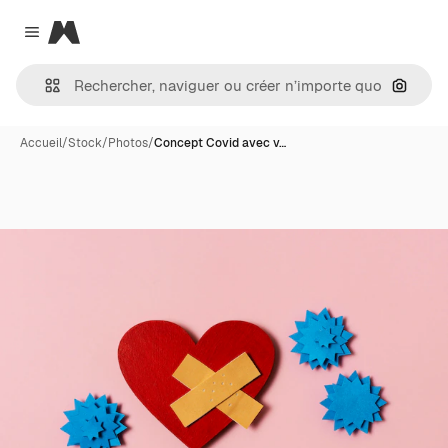
Magnific
Close menu
Recher
Accueil
/
Stock
/
Photos
/
Concept Covid avec v…