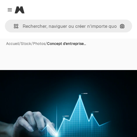
Magnific
Close menu
Recher
Accueil
/
Stock
/
Photos
/
Concept d'entreprise…