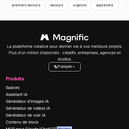
premiers secours
secours
urgence
apprendre
hum
La plateforme créative pour donner vie à vos meilleurs projets.
Plus d’un million d’abonnés : créatifs, entreprises, agences et
studios.
Français
Produits
Spaces
Assistant IA
Générateur d’images IA
Générateur de vidéos IA
Générateur de voix IA
Contenu de stock
MCP pour Claude/ChatGPT
Nouveau