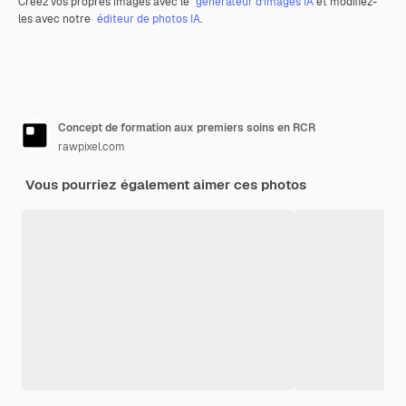
Créez vos propres images avec le
générateur d’images IA
et modifiez-
les avec notre
éditeur de photos IA
.
Concept de formation aux premiers soins en RCR
rawpixel.com
Vous pourriez également aimer ces photos