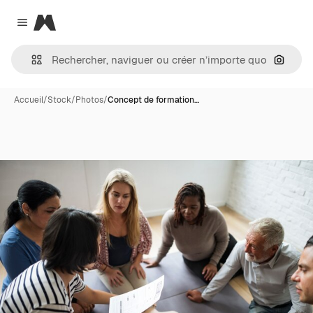
Magnific
Close menu
Recher
Accueil
/
Stock
/
Photos
/
Concept de formation…