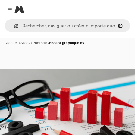
Magnific
Close menu
Recher
Accueil
/
Stock
/
Photos
/
Concept graphique av…