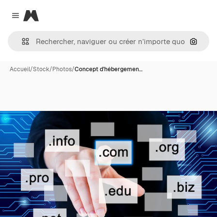
Magnific
Close menu
Recher
Accueil
/
Stock
/
Photos
/
Concept d'hébergemen…