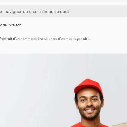
 de livraison…
Concept de livraison - Portrait d'un homme de livraison ou d'un messager africain attrayant montrant un formulaire de document de confirmation pour signer. Isolé sur fond de studio gris. Espace de copie.