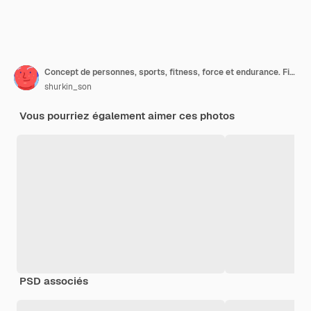
Concept de personnes, sports, fitness, force et endurance. Fille athlétique brune élégante en tenue de sport exerçant dans un hall spacieux près de la fenêtre, faisant une planche de coude sur un tapis de yoga vert sur un plancher en bois
shurkin_son
Vous pourriez également aimer ces photos
PSD associés