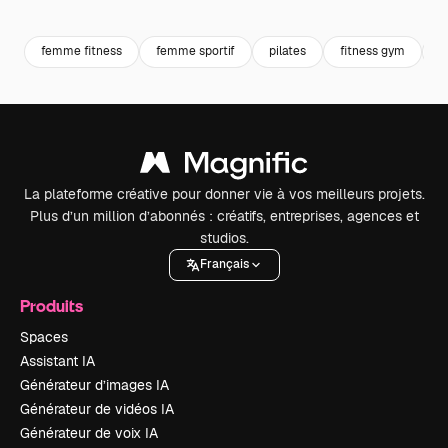
Premium
Premium
Premium
Premium
femme fitness
femme sportif
pilates
fitness gym
f
La plateforme créative pour donner vie à vos meilleurs projets.
Plus d’un million d’abonnés : créatifs, entreprises, agences et
studios.
Français
Produits
Spaces
Assistant IA
Générateur d’images IA
Générateur de vidéos IA
Générateur de voix IA