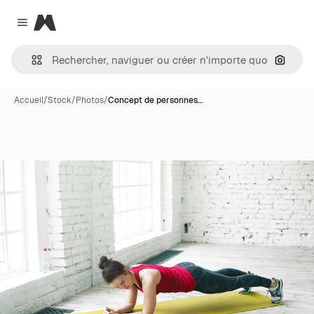
Magnific
Close menu
Recher
Accueil
/
Stock
/
Photos
/
Concept de personnes…