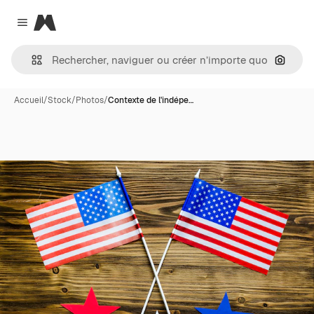
Magnific
Close menu
Recher
Accueil
/
Stock
/
Photos
/
Contexte de l'indépe…