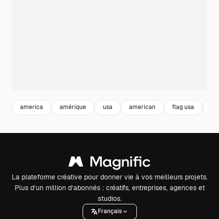
america
amérique
usa
american
flag usa
dr
La plateforme créative pour donner vie à vos meilleurs projets.
Plus d’un million d’abonnés : créatifs, entreprises, agences et
studios.
Français