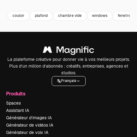
Premium
Premium
Généré par l’IA
Premium
Premium
couloir
plafond
chambre vide
windows
fenetre
La plateforme créative pour donner vie à vos meilleurs projets.
Plus d’un million d’abonnés : créatifs, entreprises, agences et
studios.
Français
Produits
Spaces
Assistant IA
Générateur d’images IA
Générateur de vidéos IA
Générateur de voix IA