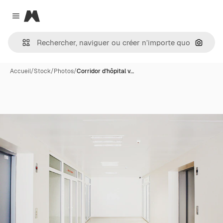
Magnific
Close menu
Recher
Accueil
/
Stock
/
Photos
/
Corridor d'hôpital v…