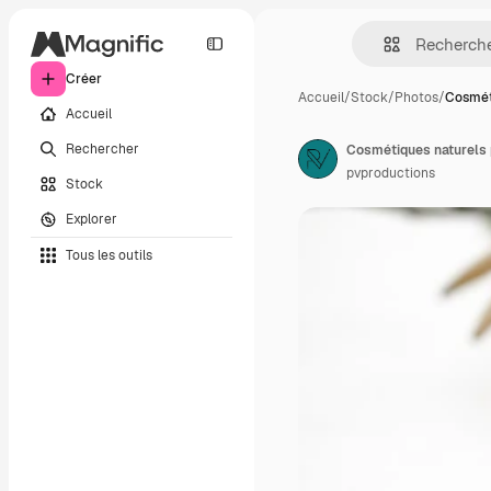
Créer
Accueil
/
Stock
/
Photos
/
Cosmét
Accueil
Rechercher
pvproductions
Stock
Explorer
Tous les outils