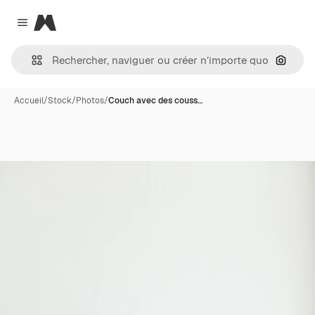
Magnific
Close menu
Recher
Accueil
/
Stock
/
Photos
/
Couch avec des couss…