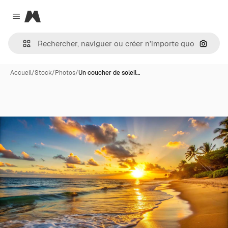
Magnific
Close menu
Recher
Accueil
/
Stock
/
Photos
/
Un coucher de soleil…