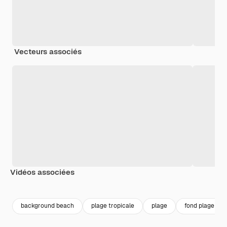
Vecteurs associés
Vidéos associées
Premium
Premium
Généré par l’IA
Premium
Premium
Généré par l
background beach
plage tropicale
plage
fond plage