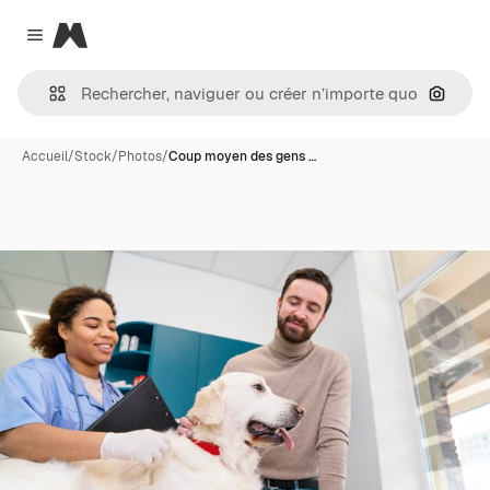
Magnific
Close menu
Recher
Accueil
/
Stock
/
Photos
/
Coup moyen des gens …