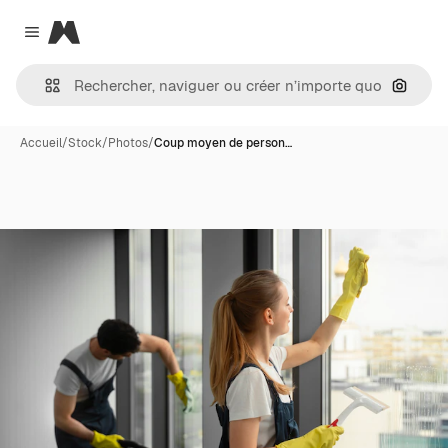
Magnific
Close menu
Recher
Accueil
/
Stock
/
Photos
/
Coup moyen de person…