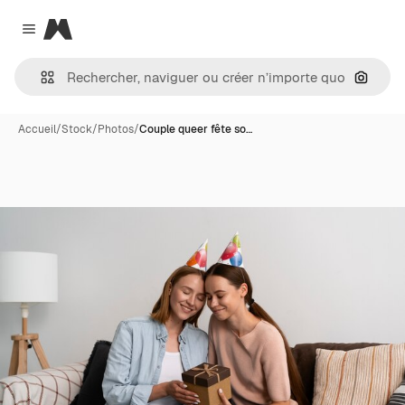
Magnific
Close menu
Recher
Accueil
/
Stock
/
Photos
/
Couple queer fête so…