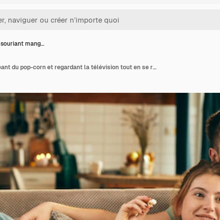
 souriant mang…
Couple souriant mangeant du pop-corn et regardant la télévision tout en se relaxant sur le canapé