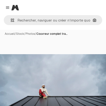
Magnific
Close menu
Recher
Accueil
/
Stock
/
Photos
/
Couvreur complet tra…