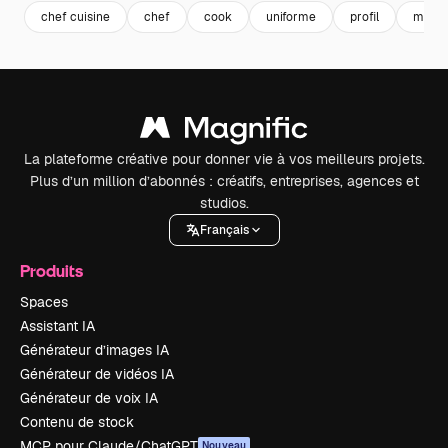
chef cuisine
chef
cook
uniforme
profil
montr
La plateforme créative pour donner vie à vos meilleurs projets.
Plus d’un million d’abonnés : créatifs, entreprises, agences et
studios.
Français
Produits
Spaces
Assistant IA
Générateur d’images IA
Générateur de vidéos IA
Générateur de voix IA
Contenu de stock
MCP pour Claude/ChatGPT
Nouveau