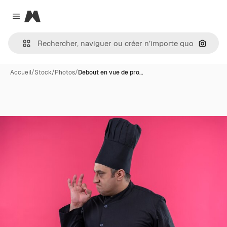
Magnific
Close menu
Recher
Accueil
/
Stock
/
Photos
/
Debout en vue de pro…