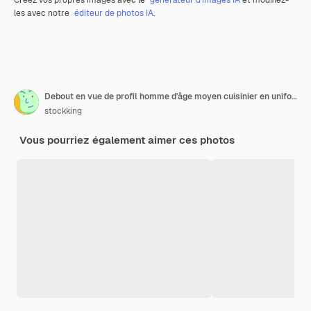
Créez vos propres images avec le
générateur d’images IA
et modifiez-
les avec notre
éditeur de photos IA
.
Debout en vue de profil homme d'âge moyen cuisinier en uniforme de chef montrant un geste délicieux avec copie espace
stockking
Vous pourriez également aimer ces photos