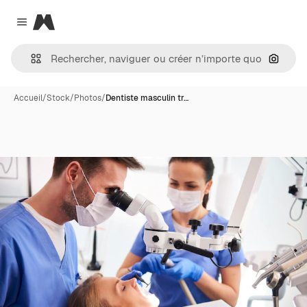
Magnific
Close menu
Recher
Accueil
/
Stock
/
Photos
/
Dentiste masculin tr…