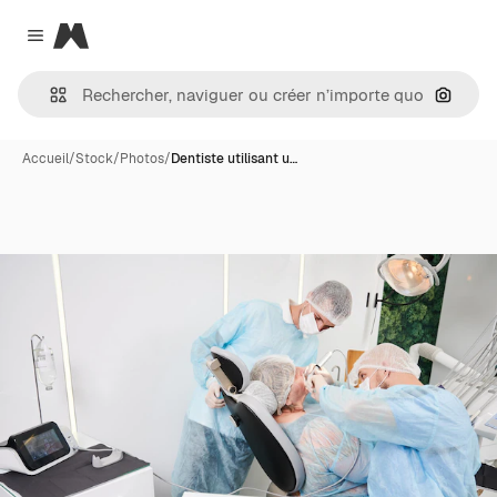
Magnific
Close menu
Recher
Accueil
/
Stock
/
Photos
/
Dentiste utilisant u…