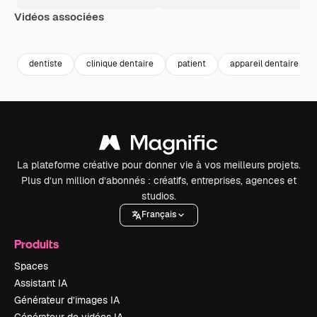
Vidéos associées
Premium
Premium
Premium
Premium
dentiste
clinique dentaire
patient
appareil dentaire
La plateforme créative pour donner vie à vos meilleurs projets.
Plus d’un million d’abonnés : créatifs, entreprises, agences et
studios.
Français
Produits
Spaces
Assistant IA
Générateur d’images IA
Générateur de vidéos IA