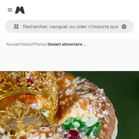
Magnific
Close menu
Recher
Accueil
/
Stock
/
Photos
/
Dessert alimentaire …