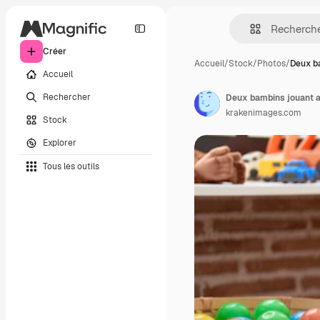
Créer
Accueil
/
Stock
/
Photos
/
Deux b
Accueil
Rechercher
krakenimages.com
Stock
Explorer
Tous les outils