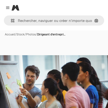
Magnific
Close menu
Recher
Accueil
/
Stock
/
Photos
/
Dirigeant d'entrepri…