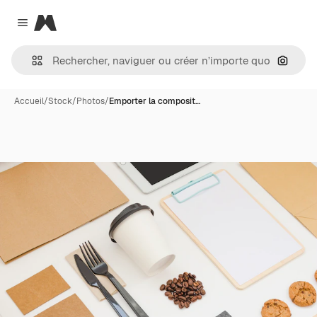
Magnific
Close menu
Recher
Accueil
/
Stock
/
Photos
/
Emporter la composit…