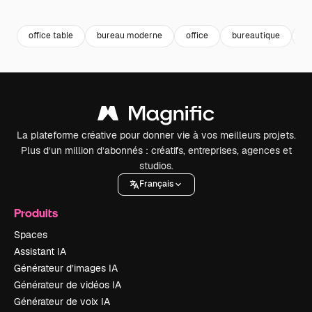
Premium
Premium
Premium
Premium
office table
bureau moderne
office
bureautique
bu
La plateforme créative pour donner vie à vos meilleurs projets.
Plus d’un million d’abonnés : créatifs, entreprises, agences et
studios.
Français
Produits
Spaces
Assistant IA
Générateur d’images IA
Générateur de vidéos IA
Générateur de voix IA