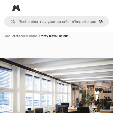
Magnific
Close menu
Recher
Accueil
/
Stock
/
Photos
/
Empty travail de bur…