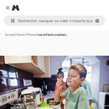
Magnific
Close menu
Recher
Accueil
/
Stock
/
Photos
/
Les enfants cuisinen…