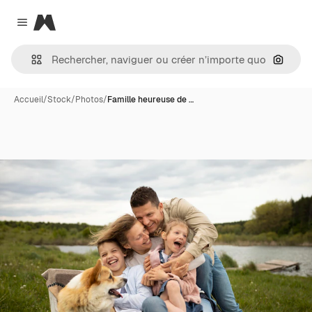
Magnific
Close menu
Recher
Accueil
/
Stock
/
Photos
/
Famille heureuse de …