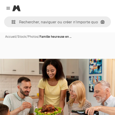
Magnific
Close menu
Recher
Accueil
/
Stock
/
Photos
/
Famille heureuse en …