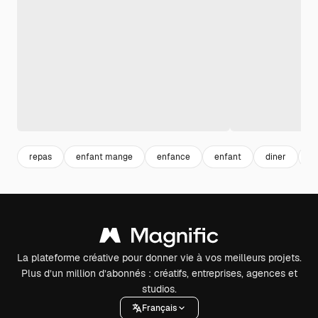
repas
enfant mange
enfance
enfant
diner
n
La plateforme créative pour donner vie à vos meilleurs projets.
Plus d’un million d’abonnés : créatifs, entreprises, agences et
studios.
Français