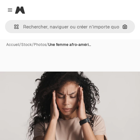
Magnific
Close menu
Recher
Accueil
/
Stock
/
Photos
/
Une femme afro-améri…