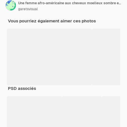
Une femme afro-américaine aux cheveux moelleux sombre et bouleversée massant les tempes se sentant mal à la tête sur fond blanc Douleur dans la tête
garetsvisual
Vous pourriez également aimer ces photos
PSD associés