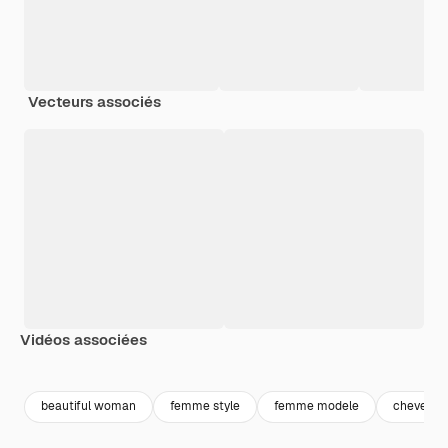
Vecteurs associés
Vidéos associées
Premium
Premium
beautiful woman
femme style
femme modele
cheveux